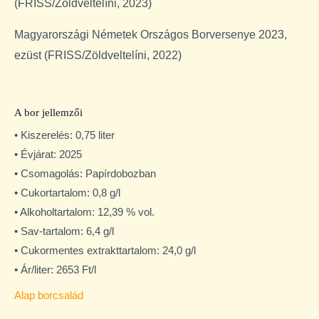
(FRISS/Zöldveltelíni, 2023)
Magyarországi Németek Országos Borversenye 2023,
ezüst (FRISS/Zöldveltelíni, 2022)
A bor jellemzői
• Kiszerelés: 0,75 liter
• Évjárat: 2025
• Csomagolás: Papírdobozban
• Cukortartalom: 0,8 g/l
• Alkoholtartalom: 12,39 % vol.
• Sav-tartalom: 6,4 g/l
• Cukormentes extrakttartalom: 24,0 g/l
• Ár/liter: 2653 Ft/l
Alap borcsalád