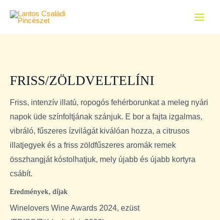
Skip
Main
to
Menu
content
FRISS/ZÖLDVELTELÍNI
mennyiség
FRISS/ZÖLDVELTELÍNI
Friss, intenzív illatú, ropogós fehérborunkat a meleg nyári
napok üde színfoltjának szánjuk. E bor a fajta izgalmas,
vibráló, fűszeres ízvilágát kiválóan hozza, a citrusos
illatjegyek és a friss zöldfűszeres aromák remek
összhangját kóstolhatjuk, mely újabb és újabb kortyra
csábít.
Eredmények, díjak
Winelovers Wine Awards 2024, ezüst